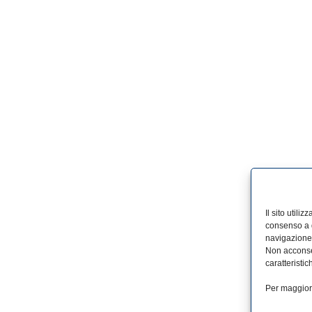
Il sito utili
consenso a q
navigazione 
Non acconsen
caratteristic
Per maggiori